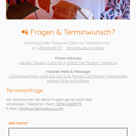
📲 Fragen & Terminwunsch?
WhatsApp oder Telegram (bitte nur Textnachricht):
👉
+34 646 181 175
Terminbuchung online
Praxis-Adresse
samaki, Passeig Colón 60 A, 07458 Can Picafort - Mallorca
mobiles Reiki & Massage
Colònia Sant Pere, Artà, Son Serra de Marina, Can Picafort, Inselnorden
weitere Orte auf Anfrage
Terminanfrage
Wir beantworten dir deine Fragen gerne auch über
WhatsApp / Telegram (Text):
0034 646181175
E-Mail:
info@samakimallorca.com
dein Name
*