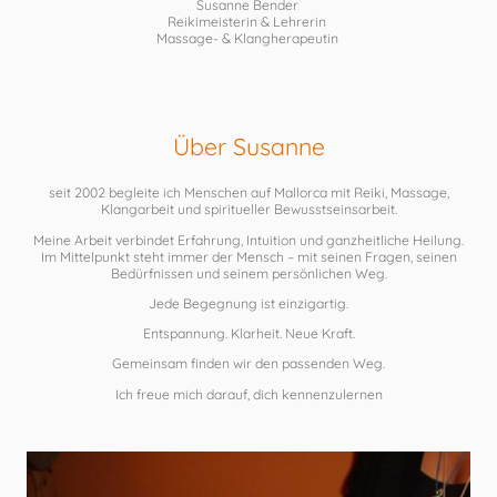
Susanne Bender
Reikimeisterin & Lehrerin
Massage- & Klangherapeutin
Über Susanne
seit 2002 begleite ich Menschen auf Mallorca mit Reiki, Massage,
Klangarbeit und spiritueller Bewusstseinsarbeit.
Meine Arbeit verbindet Erfahrung, Intuition und ganzheitliche Heilung.
Im Mittelpunkt steht immer der Mensch – mit seinen Fragen, seinen
Bedürfnissen und seinem persönlichen Weg.
Jede Begegnung ist einzigartig.
Entspannung. Klarheit. Neue Kraft.
Gemeinsam finden wir den passenden Weg.
Ich freue mich darauf, dich kennenzulernen